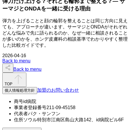
弾力だけ上げる？それとも輪郭まで整える？— サ
ーマジとONDAを一緒に受ける理由
弾力を上げることと顔の輪郭を整えることは同じ方向に見え
ても、アプローチが違います。サーマジとONDAがそれぞれ
どんな悩みで先に語られるのか、なぜ一緒に相談されること
が多いのかを、ホンデ皮膚科の相談基準でわかりやすく整理
した比較ガイドです。
2026-04-16
Back to menu
Back to menu
TOP
加盟のお問い合わせ
個人情報処理方針
商号
id病院
事業者登録番号
211-09-45158
代表者
パク・サンフン
住所
ソウル特別市江南区島山大路142、id病院ビル6F