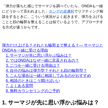
「弾力が落ちた感じでサーマジを調べていたら、ONDAも一緒
にどうかって言われました」
ホンデの皮膚科
でリフティング相
談をするときに、こういう状況がよく起きます。弾力を上げる
ことと顔の輪郭を整えることは似ているようで、アプローチす
る方式が違うからです。
弾力だけ上げる？それとも輪郭まで整える？— サーマジと
ONDAを一緒に受ける理由
1. サーマジが先に思い浮かぶ悩みは？
2. ではONDAはなぜ一緒に言及されるの？
3. 二つを一緒に受ける理由は？
4. 自分の悩みは弾力型？それとも顔の輪郭型？
5. こんな場合は一緒に相談してみるのがおすすめ
6. 相談のときはこう聞けばいい
7. よくある質問
8. 無料カウンセリングのご予約
1. サーマジが先に思い浮かぶ悩みは？