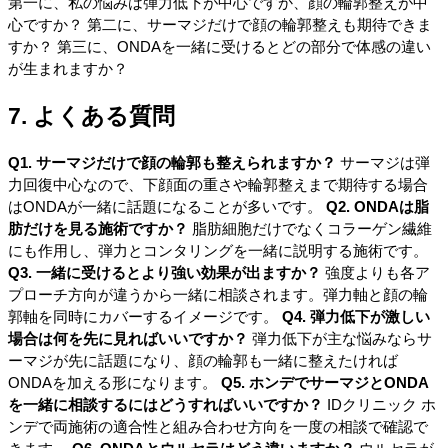
第一に、私の悩みは弾力低下が中心ですか、顔の輪郭整えが中
心ですか？ 第二に、サーマジだけで顔の輪郭整えも期待できま
すか？ 第三に、ONDAを一緒に受けるとどの部分で体感の違い
が生まれますか？
7. よくある質問
Q1. サーマジだけで顔の輪郭も整えられますか？
サーマジは弾
力回復中心なので、下顔面の重さや輪郭整えまで期待する場合
はONDAが一緒に話題になることが多いです。
Q2. ONDAは脂
肪だけを見る施術ですか？
脂肪細胞だけでなくコラーゲン繊維
にも作用し、弾力とコンタリングを一緒に説明する施術です。
Q3. 一緒に受けるとより強い効果が出ますか？
強度よりも各ア
プローチ方向が違うから一緒に相談されます。弾力軸と顔の輪
郭軸を同時にカバーするイメージです。
Q4. 弾力低下が激しい
場合は何を先に見ればいいですか？
弾力低下が主な悩みならサ
ーマジが先に話題になり、顔の輪郭も一緒に整えたければ
ONDAを加える形になります。
Q5. ホンデでサーマジとONDA
を一緒に相談するにはどうすればいいですか？
IDクリニック ホ
ンデで両施術の適合性と組み合わせ方向を一度の相談で確認で