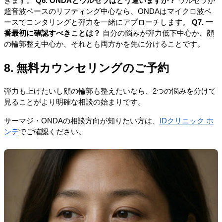
きます。
Q6. ONDAとウルセラはどう違いますか？
ウルセラが
超音波ベースのリフティング中心なら、ONDAはマイクロ波ベ
ースでコンタリングと弾力を一緒にアプローチします。
Q7. 一
番最初に確認すべきことは？
自分の悩みが弾力低下中心か、顔
の輪郭整え中心か、それとも両方かを先に分けることです。
8. 無料カウンセリングのご予約
弾力も上げたいし顔の輪郭も整えたいなら、2つの悩みを分けて
見ることがより明確な相談の始まりです。
サーマジ・ONDAの相談方向が知りたい方は、
IDクリニック ホ
ンデ
でご確認ください。