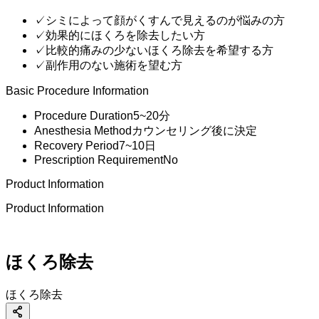
✓
シミによって顔がくすんで見えるのが悩みの方
✓
効果的にほくろを除去したい方
✓
比較的痛みの少ないほくろ除去を希望する方
✓
副作用のない施術を望む方
Basic Procedure Information
Procedure Duration
5~20分
Anesthesia Method
カウンセリング後に決定
Recovery Period
7~10日
Prescription Requirement
No
Product Information
Product Information
ほくろ除去
必ず!覚えておいてください
ほくろ除去の核心は
希望の部分だけスッと除去して
きれいな肌を完成させる
色素沈着、
ほくろ除去
間違ったほくろ除去は
さらに大きな色素沈着や凹凸を残し
Idほくろ除去