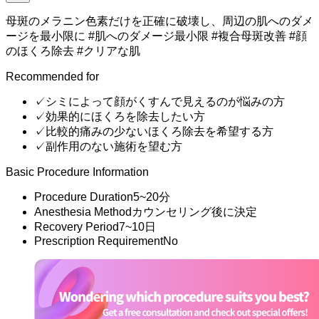
再発の可能性を低くする
元に戻すのが難しいです。
正確な施術！
母斑のメラニン色素だけを正確に破壊し、周辺の肌へのダメ
ほくろ、イボ、稗粒腫など変形したメラニン細胞が
ージを最小限に #肌へのダメージ最小限 #複合母斑改善 #顔
皮膚の表層で増殖してできたほくろを
最先端の設備と経験豊富な専門医による正確な分析と
のほくろ除去 #クリアな肌
レーザーで除去する施術で
周辺組織にほとんど損傷を与えずに
診断を通じて施術を行う必要があります。
Recommended for
ほくろを除去することが可能です。
さまざまな病変の形態に応じた治療で
✓
シミによって顔がくすんで見えるのが悩みの方
高い効果が期待でき
✓
効果的にほくろを除去したい方
肌の質感改善にも効果的です。
✓
比較的痛みの少ないほくろ除去を希望する方
✓
副作用のない施術を望む方
周辺皮膚の損傷を最小化
Basic Procedure Information
Procedure Duration
5~20分
Anesthesia Method
カウンセリング後に決定
変形したメラニン色素だけを
Recovery Period
7~10日
Prescription Requirement
No
正確に破壊