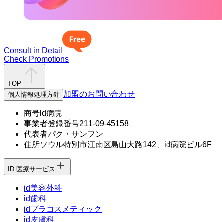
多様な色素専用
レーザー機器完備
Consult in Detail
Check Promotions
TOP
01
加盟のお問い合わせ
個人情報処理方針
大きさ、深さなど多様な種類のシミもきれ
商号
id病院
事業者登録番号
211-09-45158
様々な色素専用レーザー機器を完備しており
代表者
パク・サンフン
多様なほくろの形もきれいに除去します。
住所
ソウル特別市江南区島山大路142、id病院ビル6F
ID 医療サービス
id美容外科
id歯科
02
idプラコスメティック
id皮膚科