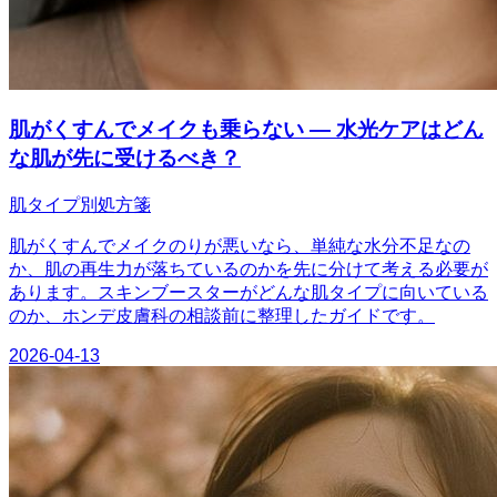
肌がくすんでメイクも乗らない — 水光ケアはどん
な肌が先に受けるべき？
肌タイプ別処方箋
肌がくすんでメイクのりが悪いなら、単純な水分不足なの
か、肌の再生力が落ちているのかを先に分けて考える必要が
あります。スキンブースターがどんな肌タイプに向いている
のか、ホンデ皮膚科の相談前に整理したガイドです。
2026-04-13