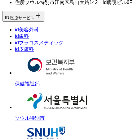
住所
ソウル特別市江南区島山大路142、id病院ビル6F
ID 医療サービス
id美容外科
id歯科
idプラコスメティック
id皮膚科
保健福祉部
ソウル特別市