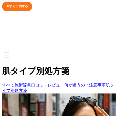
今すぐ予約する
肌タイプ別処方箋
すべて
施術辞典
口コミ・レビュー
何が違うの？
注意事項
肌タ
イプ別処方箋