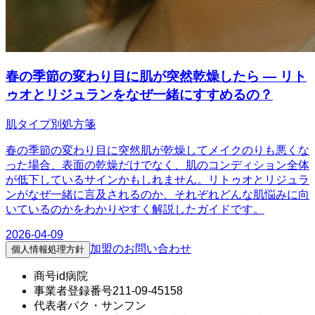
春の季節の変わり目に肌が突然乾燥したら — リト
ゥオとリジュランをなぜ一緒にすすめるの？
肌タイプ別処方箋
春の季節の変わり目に突然肌が乾燥してメイクのりも悪くな
った場合、表面の乾燥だけでなく、肌のコンディション全体
が低下しているサインかもしれません。リトゥオとリジュラ
ンがなぜ一緒に言及されるのか、それぞれどんな肌悩みに向
いているのかをわかりやすく解説したガイドです。
2026-04-09
加盟のお問い合わせ
個人情報処理方針
商号
id病院
事業者登録番号
211-09-45158
代表者
パク・サンフン